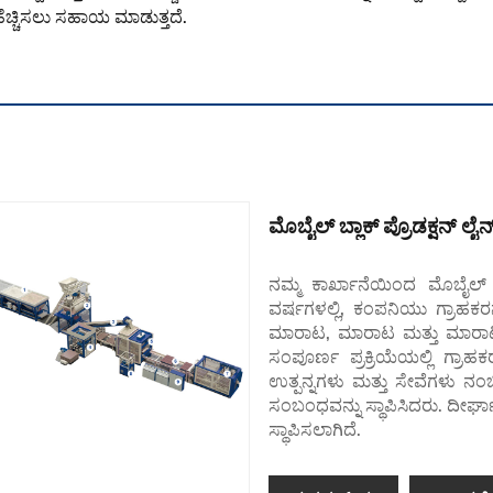
 ಹೆಚ್ಚಿಸಲು ಸಹಾಯ ಮಾಡುತ್ತದೆ.
ಮೊಬೈಲ್ ಬ್ಲಾಕ್ ಪ್ರೊಡಕ್ಷನ್ ಲೈನ
ನಮ್ಮ ಕಾರ್ಖಾನೆಯಿಂದ ಮೊಬೈಲ್ ಬ
ವರ್ಷಗಳಲ್ಲಿ, ಕಂಪನಿಯು ಗ್ರಾಹಕರನ್
ಮಾರಾಟ, ಮಾರಾಟ ಮತ್ತು ಮಾರಾಟದ
ಸಂಪೂರ್ಣ ಪ್ರಕ್ರಿಯೆಯಲ್ಲಿ ಗ್ರಾಹ
ಉತ್ಪನ್ನಗಳು ಮತ್ತು ಸೇವೆಗಳು ನಂಬಿ
ಸಂಬಂಧವನ್ನು ಸ್ಥಾಪಿಸಿದರು. ದೀ
ಸ್ಥಾಪಿಸಲಾಗಿದೆ.