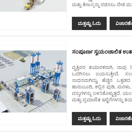
ಮತ್ತು ತೇಜಸ್ಸನ್ನು ರಚಿಸಲು ದೇಶ ಮತ್ತ
ಮತ್ತಷ್ಟು ಓದು
ವಿಚಾರಣೆ
ಸಂಪೂರ್ಣ ಸ್ವಯಂಚಾಲಿತ ಉತ್ಪ
ವೃತ್ತಿಪರ ತಯಾರಕರಾಗಿ, ನಾವು 
ಒದಗಿಸಲು ಬಯಸುತ್ತೇವೆ. ಸಂಪ
ಸಾಧನವಾಗಿದ್ದು, ಹೆಚ್ಚಿನ ಒತ್ತಡದ
ಹಾರುಬೂದಿ, ಕಲ್ಲಿನ ಪುಡಿ, ಮರಳು, 
ವಸ್ತುಗಳನ್ನು ಬಳಸಿಕೊಳ್ಳುತ್ತದೆ. ಯಂತ
ಮತ್ತು ಪ್ರಮಾಣಿತ ಇಟ್ಟಿಗೆಗಳನ್ನು ತಯ
ಮತ್ತಷ್ಟು ಓದು
ವಿಚಾರಣೆ