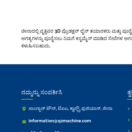
ಚೀನಾದಲ್ಲಿ ವೃತ್ತಿಪರ 3D ಪ್ರೊಡಕ್ಷನ್ ಲೈನ್ ತಯಾರಕರು ಮತ್ತು ಪೂರ
ಅಗತ್ಯಗಳನ್ನು ಪೂರೈಸಲು ನಿಮಗೆ ಕಸ್ಟಮೈಸ್ ಮಾಡಿದ ಸೇವೆಗಳ ಅಗ
ಕಳುಹಿಸಬಹುದು.
ನಮ್ಮನ್ನು ಸಂಪರ್ಕಿಸಿ
ತ್

ಜಾಂಗ್ಬಾನ್ ಟೌನ್, ಟಿಐಎ, ಕ್ವಾನ್ಝೌ, ಫುಜಿಯಾನ್, ಚೀನಾ

information@qzmachine.com