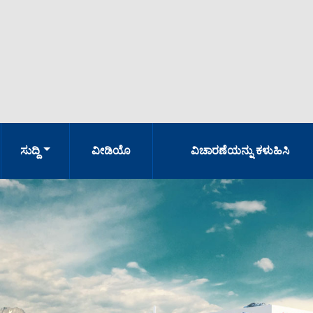
ಸುದ್ದಿ
ವೀಡಿಯೊ
ವಿಚಾರಣೆಯನ್ನು ಕಳುಹಿಸಿ