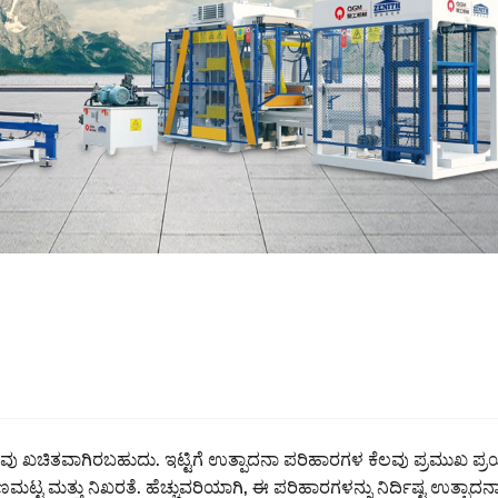
ೀವು ಖಚಿತವಾಗಿರಬಹುದು. ಇಟ್ಟಿಗೆ ಉತ್ಪಾದನಾ ಪರಿಹಾರಗಳ ಕೆಲವು ಪ್ರಮುಖ ಪ್ರಯೋ
ಟ್ಟ ಮತ್ತು ನಿಖರತೆ. ಹೆಚ್ಚುವರಿಯಾಗಿ, ಈ ಪರಿಹಾರಗಳನ್ನು ನಿರ್ದಿಷ್ಟ ಉತ್ಪಾದನಾ