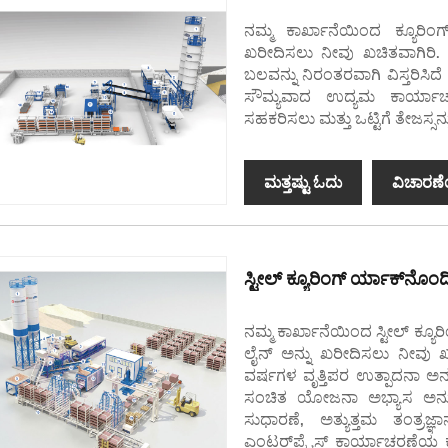
ನಮ್ಮ ಕಾರ್ಖಾನೆಯಿಂದ ಕ್ಯೂರಿಂಗ
ಖರೀದಿಸಲು ನೀವು ಖಚಿತವಾಗಿರಿ. ಇ
ಬಲವನ್ನು ನಿರಂತರವಾಗಿ ವಿಸ್ತರಿಸಿದೆ ಮ
ಸೌಮ್ಯವಾದ ಉದ್ಯಮ ಕಾರ್ಯಾಚರಣ
ಸಹಕರಿಸಲು ಮತ್ತು ಒಟ್ಟಿಗೆ ತೇಜಸ್ಸನ್ನ
ಮತ್ತಷ್ಟು ಓದು
ವಿಚಾರಣೆ
ಸ್ಟೀಲ್ ಕ್ಯೂರಿಂಗ್ ರ್ಯಾಕ್‌ನ
ನಮ್ಮ ಕಾರ್ಖಾನೆಯಿಂದ ಸ್ಟೀಲ್ ಕ್ಯ
ಲೈನ್ ಅನ್ನು ಖರೀದಿಸಲು ನೀವು 
ವರ್ಷಗಳ ವೃತ್ತಿಪರ ಉತ್ಪಾದನಾ ಅನುಭ
ಸಂಚಿತ ಯೋಜನಾ ಅಭ್ಯಾಸ ಅನುಭವ
ಸುಧಾರಣೆ, ಅತ್ಯುತ್ತಮ ತಂತ್ರಜ
ಎಂಟರ್‌ಪ್ರೈಸ್ ಕಾರ್ಯಾಚರಣೆಯ ಕ