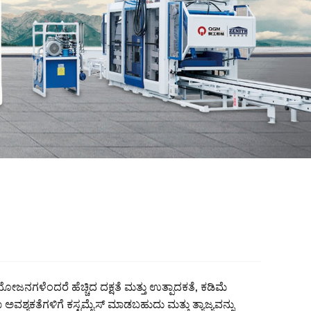
ಜನಗಳೆಂದರೆ ಹೆಚ್ಚಿದ ದಕ್ಷತೆ ಮತ್ತು ಉತ್ಪಾದಕತೆ, ಕಡಿಮೆ
 ಅವಶ್ಯಕತೆಗಳಿಗೆ ಕಸ್ಟಮೈಸ್ ಮಾಡಬಹುದು ಮತ್ತು ತ್ಯಾಜ್ಯವನ್ನು