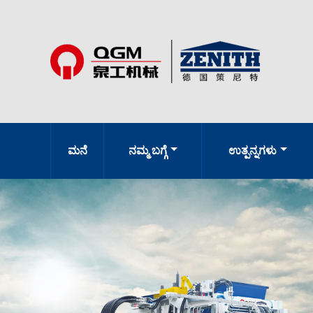
ಮನೆ
ನಮ್ಮ ಬಗ್ಗೆ
ಉತ್ಪನ್ನಗಳು