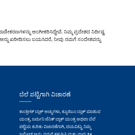
ಣೀಕರಣಗಳನ್ನು ಅಂಗೀಕರಿಸಿದ್ದೇವೆ. ನಿಮ್ಮ ಪ್ರದೇಶದ ನಿರ್ದಿಷ್ಟ
್ ಅನ್ನು ಖರೀದಿಸಲು ಬಯಸಿದರೆ, ನೀವು ನಮಗೆ ಸಂದೇಶವನ್ನು
ಬೆಲೆ ಪಟ್ಟಿಗಾಗಿ ವಿಚಾರಣೆ
ಕಾಂಕ್ರೀಟ್ ಬ್ಲಾಕ್ ಅಚ್ಚುಗಳು, ಕ್ಯೂಜಿಎಂ ಬ್ಲಾಕ್ ಮಾಡುವ
ಯಂತ್ರ, ಜರ್ಮನಿ ಜೆನಿತ್ ಬ್ಲಾಕ್ ಯಂತ್ರ ಅಥವಾ ಬೆಲೆ
ಪಟ್ಟಿಯ ಕುರಿತು ವಿಚಾರಣೆಗಾಗಿ, ದಯವಿಟ್ಟು ನಿಮ್ಮ
ಇಮೇಲ್ ಅನ್ನು ನಮಗೆ ಕಳುಹಿಸಿ ಮತ್ತು ನಾವು 24